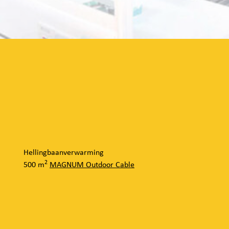
t
Hellingbaanverwarming
2
500 m
MAGNUM Outdoor Cable