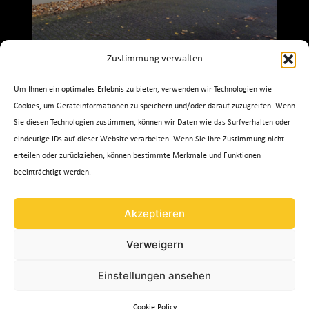
Zustimmung verwalten
Um Ihnen ein optimales Erlebnis zu bieten, verwenden wir Technologien wie
MAGNUM Germany GmbH
Cookies, um Geräteinformationen zu speichern und/oder darauf zuzugreifen. Wenn
Auf der Hohl 2
Sie diesen Technologien zustimmen, können wir Daten wie das Surfverhalten oder
D – 53547 Dattenberg
eindeutige IDs auf dieser Website verarbeiten. Wenn Sie Ihre Zustimmung nicht
Tel. 02644 / 406997.0
erteilen oder zurückziehen, können bestimmte Merkmale und Funktionen
beeinträchtigt werden.
www.magnumgermany.de
Akzeptieren
Verweigern
Einstellungen ansehen
Cookie Policy