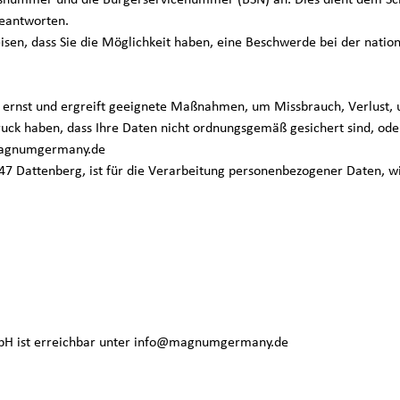
ssnummer und die Bürgerservicenummer (BSN) an. Dies dient dem Sch
beantworten.
 dass Sie die Möglichkeit haben, eine Beschwerde bei der national
st und ergreift geeignete Maßnahmen, um Missbrauch, Verlust, un
uck haben, dass Ihre Daten nicht ordnungsgemäß gesichert sind, ode
@magnumgermany.de
Dattenberg, ist für die Verarbeitung personenbezogener Daten, wie
 ist erreichbar unter info@magnumgermany.de