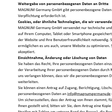
u
Weitergabe von personenbezogenen Daten an Dritte
MAGNUM Germany GmbH gibt personenbezogene Daten nur da
Verpflichtung erforderlich ist.
Cookies, oder ähnliche Technologien, die wir verwend
t
MAGNUM Germany GmbH verwendet nur technische und funktio
auf Ihrem Computer, Tablet oder Smartphone gespeichert 
der Website und Ihre Benutzerfreundlichkeit notwendig. S
ermöglichen es uns auch, unsere Website zu optimieren. 
z
akzeptiert.
Einsichtnahme, Änderung oder Löschung von Daten
Sie haben das Recht, Ihre personenbezogenen Daten einzu
der Verarbeitung Ihrer personenbezogenen Daten durch 
uns verlangen können, dass wir die personenbezogenen Da
b
weiterleiten.
Sie können einen Antrag auf Zugang, Berichtigung, Lösc
personenbezogenen Daten an
info@magnumgermany.de
Um sicherzustellen, dass der Antrag von Ihnen stammt, fü
Ihnen gestellt wird, bitten wir Sie, dem Antrag eine Kopi