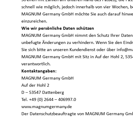
e
Streifen mit Zahlen am unteren Rand des Passes), die Pa
schnell wie möglich, jedoch innerhalb von vier Wochen, 
MAGNUM Germany GmbH möchte Sie auch darauf hinweisen,
s
einzureichen.
Wie wir persönliche Daten schützen
MAGNUM Germany GmbH nimmt den Schutz Ihrer Daten ern
unbefugte Änderungen zu verhindern. Wenn Sie den Eindr
Sie sich bitte an unseren Kundendienst oder über info
t
MAGNUM Germany GmbH mit Sitz in Auf der Hohl 2, 53547 
verantwortlich.
Kontaktangaben:
MAGNUM Germany GmbH
i
Auf der Hohl 2
D – 53547 Dattenberg
Tel. +49 (0) 2644 – 406997.0
www.magnumgermany.de
Der Datenschutzbeauftragte von MAGNUM Germany GmbH
m