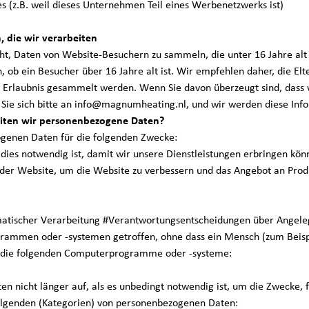
s (z.B. weil dieses Unternehmen Teil eines Werbenetzwerks ist)
 die wir verarbeiten
t, Daten von Website-Besuchern zu sammeln, die unter 16 Jahre alt si
ob ein Besucher über 16 Jahre alt ist. Wir empfehlen daher, die Elte
he Erlaubnis gesammelt werden. Wenn Sie davon überzeugt sind, das
ie sich bitte an info@magnumheating.nl, und wir werden diese Info
iten wir personenbezogene Daten?
nen Daten für die folgenden Zwecke:
 dies notwendig ist, damit wir unsere Dienstleistungen erbringen kö
r Website, um die Website zu verbessern und das Angebot an Produ
ischer Verarbeitung #Verantwortungsentscheidungen über Angelege
grammen oder -systemen getroffen, ohne dass ein Mensch (zum Be
die folgenden Computerprogramme oder -systeme:
cht länger auf, als es unbedingt notwendig ist, um die Zwecke, fü
olgenden (Kategorien) von personenbezogenen Daten: