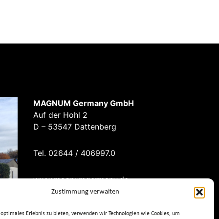
MAGNUM Germany GmbH
Auf der Hohl 2
D – 53547 Dattenberg
Tel. 02644 / 406997.0
www.magnumgermany.de
Zustimmung verwalten
optimales Erlebnis zu bieten, verwenden wir Technologien wie Cookies, um