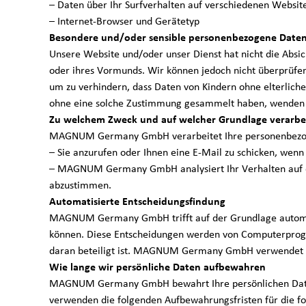
– Daten über Ihr Surfverhalten auf verschiedenen Website
n
– Internet-Browser und Gerätetyp
Besondere und/oder sensible personenbezogene Daten,
Unsere Website und/oder unser Dienst hat nicht die Absich
oder ihres Vormunds. Wir können jedoch nicht überprüfen, 
s
um zu verhindern, dass Daten von Kindern ohne elterlic
ohne eine solche Zustimmung gesammelt haben, wenden S
Zu welchem Zweck und auf welcher Grundlage verarbe
MAGNUM Germany GmbH verarbeitet Ihre personenbezoge
– Sie anzurufen oder Ihnen eine E-Mail zu schicken, wenn
c
– MAGNUM Germany GmbH analysiert Ihr Verhalten auf de
abzustimmen.
Automatisierte Entscheidungsfindung
MAGNUM Germany GmbH trifft auf der Grundlage automat
h
können. Diese Entscheidungen werden von Computerpro
daran beteiligt ist. MAGNUM Germany GmbH verwendet 
Wie lange wir persönliche Daten aufbewahren
MAGNUM Germany GmbH bewahrt Ihre persönlichen Daten ni
verwenden die folgenden Aufbewahrungsfristen für die f