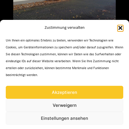
Zustimmung verwalten
Um Ihnen ein optimales Erlebnis zu bieten, verwenden wir Technologien wie
MAGNUM Germany GmbH
Cookies, um Geräteinformationen zu speichern und/oder darauf zuzugreifen. Wenn
Auf der Hohl 2
Sie diesen Technologien zustimmen, können wir Daten wie das Surfverhalten oder
D – 53547 Dattenberg
eindeutige IDs auf dieser Website verarbeiten. Wenn Sie Ihre Zustimmung nicht
Tel. 02644 / 406997.0
erteilen oder zurückziehen, können bestimmte Merkmale und Funktionen
beeinträchtigt werden.
www.magnumgermany.de
Akzeptieren
Verweigern
Einstellungen ansehen