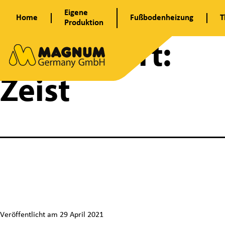
Zum
Eigene
Home
Fußbodenheizung
T
Inhalt
Produktion
springen
Schlagwort:
Zeist
A
u
Veröffentlicht am
29 April 2021