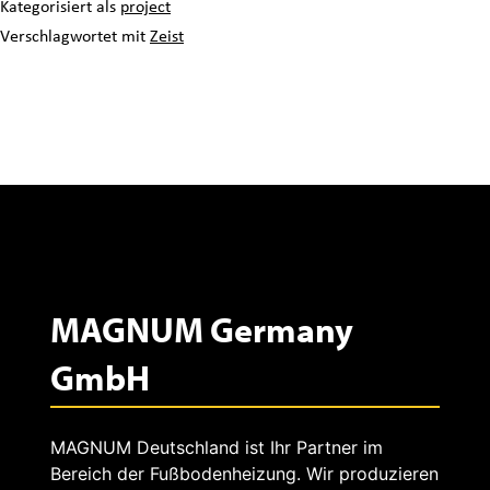
Kategorisiert als
project
d
Verschlagwortet mit
Zeist
i
M
u
n
t
MAGNUM Germany
s
GmbH
t
a
MAGNUM Deutschland ist Ihr Partner im
d
Bereich der Fußbodenheizung. Wir produzieren